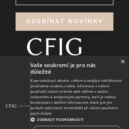
ODEBÍRAT NOVINKY
×
Vaše soukromí je pro nás
Jana Palacha 2944, 530 02 Pardubice
důležité
K personalizaci obsahu, reklam a analýze návštěvnosti
+420 775 889 325
používáme soubory cookie. Informace o vašem
používání našich stránek také sdílíme s našimi
info@cfigrealestate.cz
reklamními a analytickými partnery, kteří je mohou
kombinovat s dalšími informacemi, které jste jim
www.cfigrealestate.cz
poskytli nebo které shromáždili při vašem používání
jejich služeb.
ZOBRAZIT PODROBNOSTI