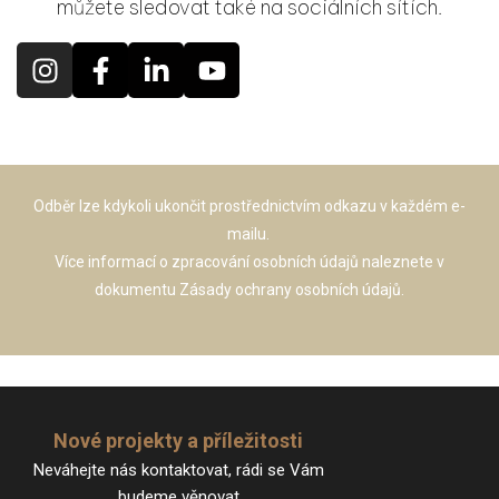
můžete sledovat také na sociálních sítích.
ju
Odběr lze kdykoli ukončit prostřednictvím odkazu v každém e-
mailu.
Více informací o zpracování osobních údajů naleznete v
dokumentu
Zásady ochrany osobních údajů.
Nové projekty a příležitosti
Neváhejte nás kontaktovat, rádi se Vám
budeme věnovat